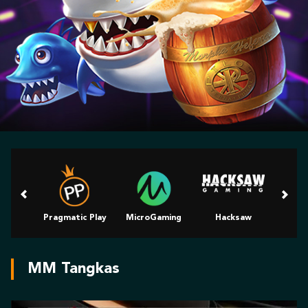
Pragmatic Play
MicroGaming
Hacksaw
King
MM Tangkas